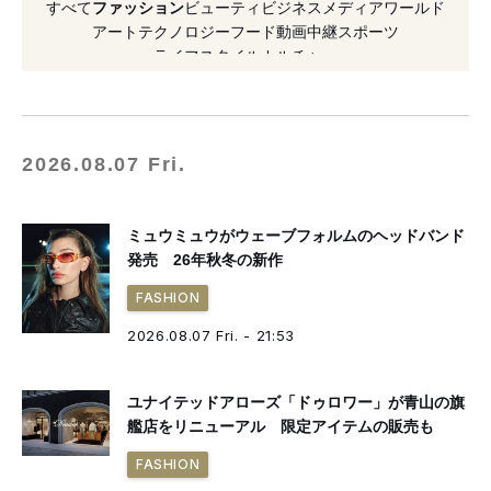
すべて
ファッション
ビューティ
ビジネス
メディア
ワールド
#2026年オープン
#スニーカー
アート
テクノロジー
フード
動画
中継
スポーツ
ライフスタイル
カルチャー
#DOVER STREET MARKET
#アウトドア
#2026年発表
#2026年秋冬
#シューズ
#リニューアルオープン
#キャラクター
2026.08.07 Fri.
#ファッション
ミュウミュウがウェーブフォルムのヘッドバンド
発売 26年秋冬の新作
FASHION
2026.08.07 Fri. - 21:53
ユナイテッドアローズ「ドゥロワー」が青山の旗
艦店をリニューアル 限定アイテムの販売も
FASHION