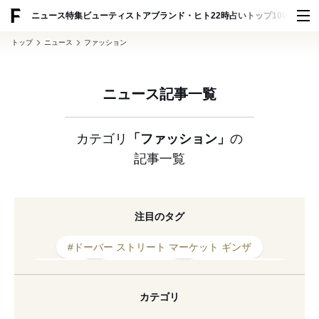
ADVERTISING
ニュース
特集
ビューティ
ストア
ブランド・ヒト
22時占い
トップ100
スナッ
トップ
ニュース
ファッション
ニュース記事一覧
カテゴリ
「ファッション」
の
記事一覧
注目のタグ
#ドーバー ストリート マーケット ギンザ
#キャップ
#コレクション
#コラボレーション
#ポップアップ
#2026年発売
#アニメ
カテゴリ
#青山
#リニューアル
#旗艦店