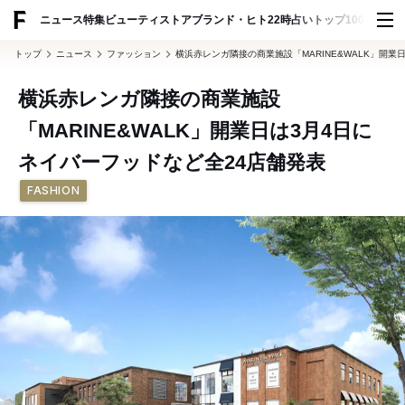
ADVERTISING
ニュース
特集
ビューティ
ストア
ブランド・ヒト
22時占い
トップ100
スナッ
トップ
ニュース
ファッション
横浜赤レンガ隣接の商業施設「MARINE&WALK」開業
横浜赤レンガ隣接の商業施設
「MARINE&WALK」開業日は3月4日に
ネイバーフッドなど全24店舗発表
FASHION