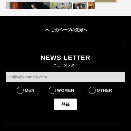
このページの先頭へ
ユニクロ × コントワ
イケアが「都市部で暮
ー・デ・コトニエ新
らす若い世代」に向け
作 コーデュロイジャ
た新作を発売 全13型
NEWS LETTER
ケットなど7型を発売
をラインナップ
ニュースレター
FASHION
LIFESTYLE
MEN
WOMEN
OTHER
登録