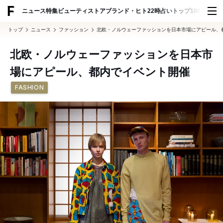
ADVERTISING
ニュース
特集
ビューティ
ストア
ブランド・ヒト
22時占い
トップ100
スナッ
トップ
ニュース
ファッション
北欧・ノルウェーファッションを日本市場にアピール、
北欧・ノルウェーファッションを日本市
場にアピール、都内でイベント開催
FASHION