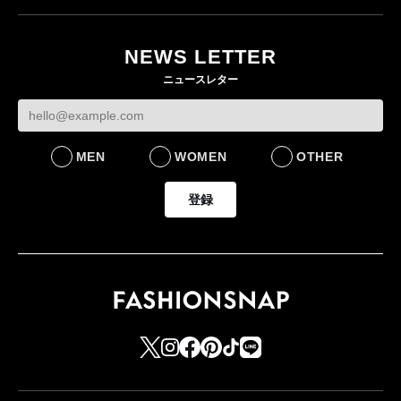
ユニクロ × コントワ
月にオープン 国内5店
ゴールドウイン、2
ー・デ・コトニエ新
目のグローバル旗艦店
4〜6月期の営業利
作 コーデュロイジャ
82%減 ザ・ノー
NEWS LETTER
FASHION
ケットなど7型を発売
フェイスで卸が苦
ニュースレター
FASHION
BUSINESS
MEN
WOMEN
OTHER
登録