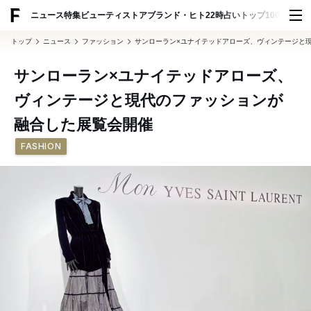
ADVERTISING
ニュース
特集
ビューティ
ストア
ブランド・ヒト
22時占い
トップ100
スナッ
トップ
ニュース
ファッション
サンローラン×ユナイテッドアローズ、ヴィンテージと
サンローラン×ユナイテッドアローズ、
ヴィンテージと現代のファッションが
融合した展覧会開催
FASHION