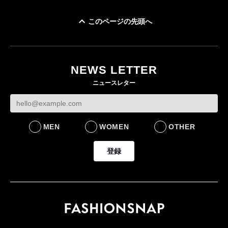
このページの先頭へ
「ユニクロ 京都」が11
ユニクロ × コントワ
月にオープン 国内5店
ゴールドウイン、2
ー・デ・コトニエ新
目のグローバル旗艦店
4〜6月期の営業利
作 コーデュロイジャ
82%減 ザ・ノー
NEWS LETTER
FASHION
ケットなど7型を発売
フェイスで卸が苦
ニュースレター
FASHION
BUSINESS
MEN
WOMEN
OTHER
登録