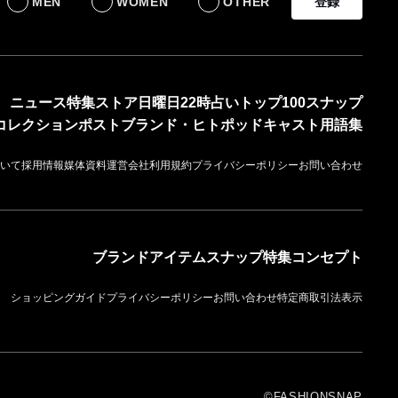
MEN
WOMEN
OTHER
登録
ニュース
特集
ストア
日曜日22時占い
トップ100
スナップ
コレクション
ポスト
ブランド・ヒト
ポッドキャスト
用語集
いて
採用情報
媒体資料
運営会社
利用規約
プライバシーポリシー
お問い合わせ
ブランド
アイテム
スナップ
特集
コンセプト
ショッピングガイド
プライバシーポリシー
お問い合わせ
特定商取引法表示
©FASHIONSNAP