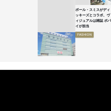
ポール・スミスがディ
ッキーズとコラボ、ヴ
ィジュアルは雑誌 ポパ
イが担当
FASHION
「ユニクロ 京都」が11
月にオープン 国内5店
目のグローバル旗艦店
FASHION