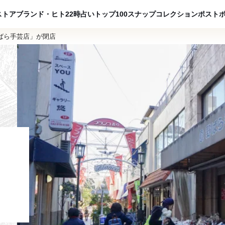
ADVERTISING
ストア
ブランド・ヒト
22時占い
トップ100
スナップ
コレクション
ポスト
ばら手芸店」が閉店