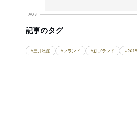
TAGS
記事のタグ
#三井物産
#ブランド
#新ブランド
#20