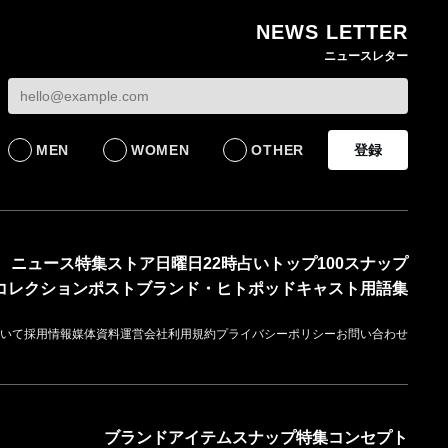
NEWS LETTER
無印良品の古家具シリ
ニュースレター
ーズ新作 インドの家
具を再生した一点物を
発売
LIFESTYLE
MEN
WOMEN
OTHER
登録
ニュース
特集
ストア
日曜日22時占い
トップ100
スナップ
コレクション
ポスト
ブランド・ヒト
ポッドキャスト
用語集
いて
採用情報
媒体資料
運営会社
利用規約
プライバシーポリシー
お問い合わせ
ブランド
アイテム
スナップ
特集
コンセプト