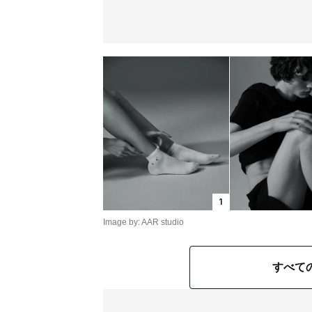
1
Image by: AAR studio
すべて