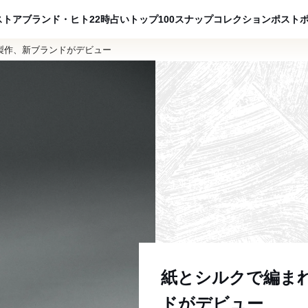
ADVERTISING
ストア
ブランド・ヒト
22時占い
トップ100
スナップ
コレクション
ポスト
製作、新ブランドがデビュー
紙とシルクで編ま
ドがデビュー