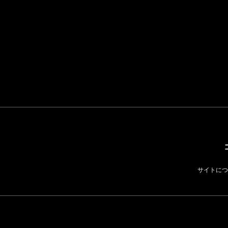
「ユニクロ 京都」が11
月にオープン 国内5店
ゴールドウイン、26年
目のグローバル旗艦店
4〜6月期の営業利益
82%減 ザ・ノース・
FASHION
フェイスで卸が苦戦
BUSINESS
サイトにつ