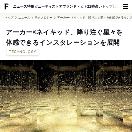
ADVERTISING
ニュース
特集
ビューティ
ストア
ブランド・ヒト
22時占い
トップ100
スナッ
トップ
ニュース
テクノロジー
アーカー×ネイキッド、降り注ぐ星々を体感できるイン
アーカー×ネイキッド、降り注ぐ星々を
体感できるインスタレーションを展開
TECHNOLOGY