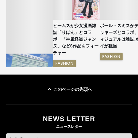
ビームスが少女漫画雑
ポール・スミスが
誌「りぼん」とコラ
ッキーズとコラボ
ボ 「神風怪盗ジャン
ィジュアルは雑誌 
ヌ」など6作品をフィー
イが担当
チャー
FASHION
FASHION
このページの先頭へ
「ユニクロ 京都」が11
月にオープン 国内5店
目のグローバル旗艦店
NEWS LETTER
FASHION
ニュースレター