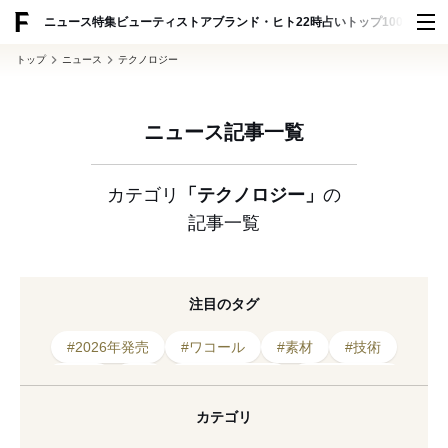
ADVERTISING
ニュース
特集
ビューティ
ストア
ブランド・ヒト
22時占い
トップ100
スナッ
トップ
ニュース
テクノロジー
ニュース記事一覧
カテゴリ
「テクノロジー」
の
記事一覧
注目のタグ
#2026年発売
#ワコール
#素材
#技術
#機能
#AI
#テキスタイル
#2026年発表
#2026年開催
#2026年春夏
#繊維
カテゴリ
#ロート製薬
#開発
#新素材
#スキンケア