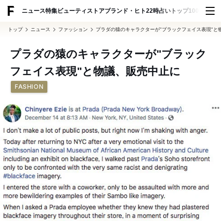
ADVERTISING
ニュース
特集
ビューティ
ストア
ブランド・ヒト
22時占い
トップ100
スナッ
トップ
ニュース
ファッション
プラダの猿のキャラクターが"ブラックフェイス表現"と
プラダの猿のキャラクターが"ブラック
フェイス表現"と物議、販売中止に
FASHION