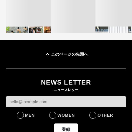
このページの先頭へ
イケアが「都市部で暮
オンワードHD、イ
らす若い世代」に向け
【トップに聞く 2026】
モール熊本に勤務
た新作を発売 全13型
オンワードHD保元道宣
いた従業員3人の死
NEWS LETTER
をラインナップ
社長 「のんびりした
認
ニュースレター
ら先はない」“前進”す
LIFESTYLE
BUSINESS
るための企業戦略
BUSINESS
MEN
WOMEN
OTHER
登録