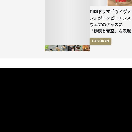
TBSドラマ「ヴィヴァ
ン」がコンビニエンス
ウェアのグッズに
「砂漠と青空」を表現
FASHION
イケアが「都市部で暮
らす若い世代」に向け
た新作を発売 全13型
をラインナップ
LIFESTYLE