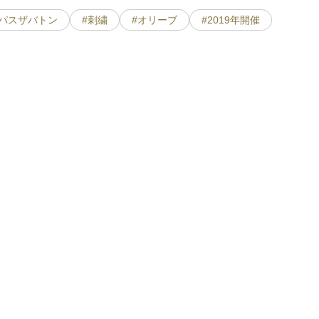
#パスザバトン
#刺繍
#オリーブ
#2019年開催