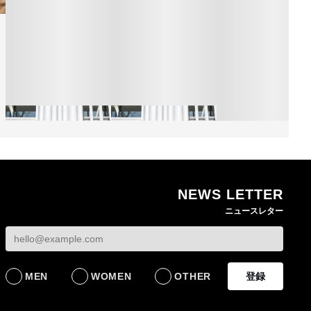
NEWS LETTER
熊本地震で従業員3人が
オンワードHDが緊急時
ニュースレター
死亡したオンワード
の対策を発表 従業員
【トップに聞く 202
HD 被災経緯を書面で
に貴重品の常時携行を
オンワードHD保元道
発表
義務付け
社長 「のんびりし
ら先はない」“前進”
BUSINESS
BUSINESS
るための企業戦略
MEN
WOMEN
OTHER
登録
BUSINESS