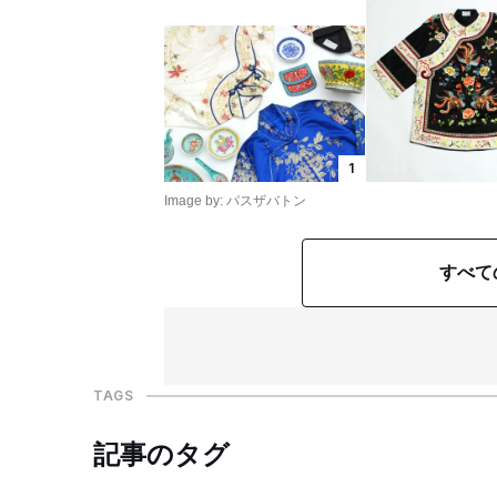
1
Image by: パスザバトン
すべて
TAGS
記事のタグ