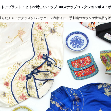
ADVERTISING
ストア
ブランド・ヒト
22時占い
トップ100
スナップ
コレクション
ポスト
選んだチャイナグッズがパスザバトン表参道に、手刺繍のガウンや骨董品を販