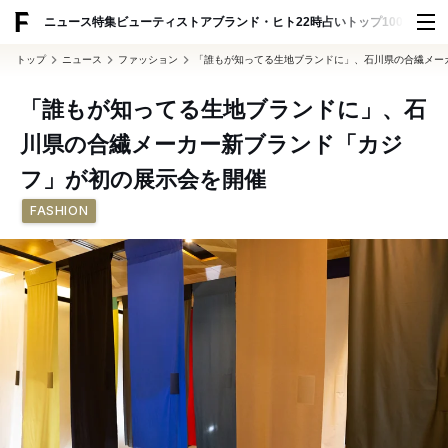
ADVERTISING
ニュース
特集
ビューティ
ストア
ブランド・ヒト
22時占い
トップ100
スナッ
トップ
ニュース
ファッション
「誰もが知ってる生地ブランドに」、石川県の合繊メー
「誰もが知ってる生地ブランドに」、石
川県の合繊メーカー新ブランド「カジ
フ」が初の展示会を開催
FASHION