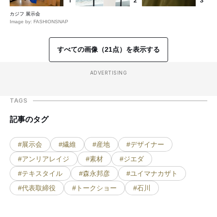
1
2
3
カジフ 展示会
Image by: FASHIONSNAP
すべての画像（21点）を表示する
ADVERTISING
TAGS
記事のタグ
#展示会
#繊維
#産地
#デザイナー
#アンリアレイジ
#素材
#ジエダ
#テキスタイル
#森永邦彦
#ユイマナカザト
#代表取締役
#トークショー
#石川