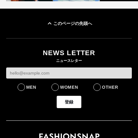
このページの先頭へ
「ユニクロ 京都」が11
ユニクロ × コントワ
月にオープン 国内5店
ゴールドウイン、2
ー・デ・コトニエ新
目のグローバル旗艦店
4〜6月期の営業利
作 コーデュロイジャ
82%減 ザ・ノー
NEWS LETTER
FASHION
ケットなど7型を発売
フェイスで卸が苦
ニュースレター
FASHION
BUSINESS
MEN
WOMEN
OTHER
登録