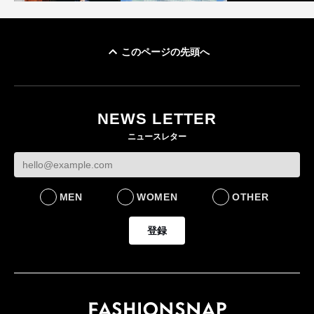
このページの先頭へ
「ユニクロ 京都」が11
ユニクロ × コントワ
月にオープン 国内5店
ゴールドウイン、2
ー・デ・コトニエ新
目のグローバル旗艦店
4〜6月期の営業利
作 コーデュロイジャ
82%減 ザ・ノー
NEWS LETTER
FASHION
ケットなど7型を発売
フェイスで卸が苦
ニュースレター
FASHION
BUSINESS
MEN
WOMEN
OTHER
登録