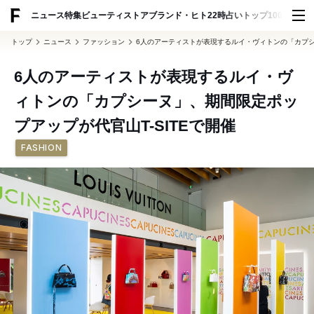
ADVERTISING
ニュース
特集
ビューティ
ストア
ブランド・ヒト
22時占い
トップ100
スナッ
トップ
ニュース
ファッション
6人のアーティストが表現するルイ・ヴィトンの「カプシー
6人のアーティストが表現するルイ・ヴ
ィトンの「カプシーヌ」、期間限定ポッ
プアップが代官山T-SITEで開催
FASHION