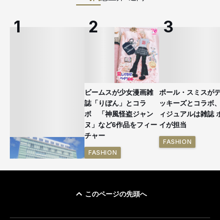
ビームスが少女漫画雑
ポール・スミスが
誌「りぼん」とコラ
ッキーズとコラボ
ボ 「神風怪盗ジャン
ィジュアルは雑誌 
ヌ」など6作品をフィー
イが担当
チャー
FASHION
FASHION
このページの先頭へ
「ユニクロ 京都」が11
月にオープン 国内5店