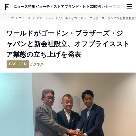
ADVERTISING
ニュース
特集
ビューティ
ストア
ブランド・ヒト
22時占い
トップ100
スナッ
トップ
ニュース
ファッション
ワールドがゴードン・ブラザーズ・ジャパンと新会社設
ワールドがゴードン・ブラザーズ・ジ
ャパンと新会社設立、オフプライススト
ア業態の立ち上げを発表
FASHION
ビジネス