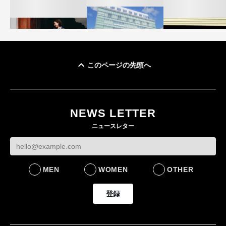
このページの先頭へ
「ユニクロ 京都」が11
ユニクロ × コントワ
月にオープン 国内5店
ゴールドウイン、2
ー・デ・コトニエ新
目のグローバル旗艦店
4〜6月期の営業利
作 コーデュロイジャ
82%減 ザ・ノー
NEWS LETTER
FASHION
ケットなど7型を発売
フェイスで卸が苦
ニュースレター
FASHION
BUSINESS
MEN
WOMEN
OTHER
登録