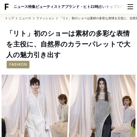
ADVERTISING
ニュース
特集
ビューティ
ストア
ブランド・ヒト
22時占い
トップ100
スナッ
トップ
ニュース
ファッション
「リト」初のショーは素材の多彩な表情を主役に、自然
「リト」初のショーは素材の多彩な表情
を主役に、自然界のカラーパレットで大
人の魅力引き出す
FASHION