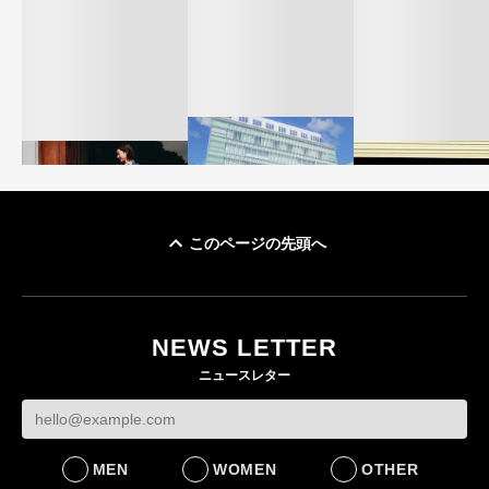
このページの先頭へ
「ユニクロ 京都」が11
ユニクロ × コントワ
月にオープン 国内5店
ゴールドウイン、2
ー・デ・コトニエ新
目のグローバル旗艦店
4〜6月期の営業利
作 コーデュロイジャ
82%減 ザ・ノー
NEWS LETTER
FASHION
ケットなど7型を発売
フェイスで卸が苦
ニュースレター
FASHION
BUSINESS
MEN
WOMEN
OTHER