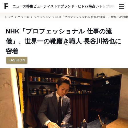
ADVERTISING
ニュース
特集
ビューティ
ストア
ブランド・ヒト
22時占い
トップ100
スナッ
トップ
ニュース
ファッション
NHK「プロフェッショナル 仕事の流儀」、世界一の靴
NHK「プロフェッショナル 仕事の流
儀」、世界一の靴磨き職人 長谷川裕也に
密着
FASHION