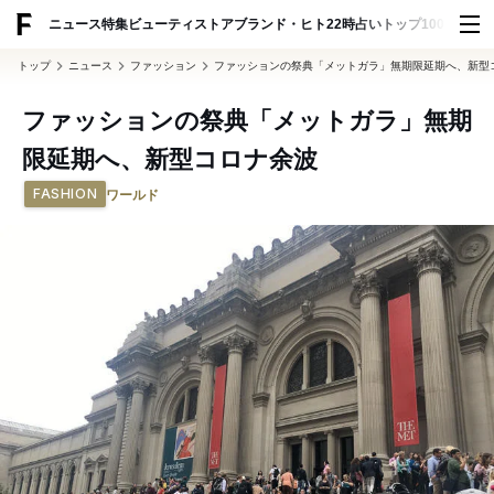
ADVERTISING
ニュース
特集
ビューティ
ストア
ブランド・ヒト
22時占い
トップ100
スナッ
トップ
ニュース
ファッション
ファッションの祭典「メットガラ」無期限延期へ、新型
ファッションの祭典「メットガラ」無期
限延期へ、新型コロナ余波
FASHION
ワールド