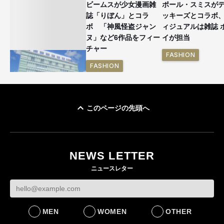
ビームスが少女漫画雑
ポール・スミスが
誌「りぼん」とコラ
ッキーズとコラボ
ボ 「神風怪盗ジャン
ィジュアルは雑誌 
ヌ」など6作品をフィー
イが担当
チャー
FASHION
FASHION
このページの先頭へ
「ユニクロ 京都」が11
月にオープン 国内5店
目のグローバル旗艦店
NEWS LETTER
FASHION
ニュースレター
MEN
WOMEN
OTHER