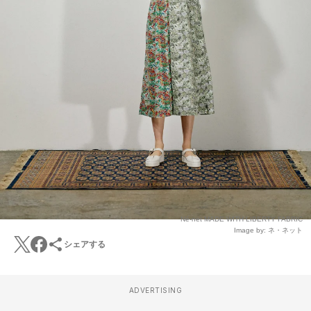
Né-net MADE WITH LIBERTY FABRIC
Image by: ネ・ネット
シェアする
ADVERTISING