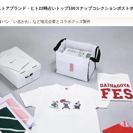
ADVERTISING
ストア
ブランド・ヒト
22時占い
トップ100
スナップ
コレクション
ポスト
級食パン「い志かわ」など地元企業とコラボグッズ製作