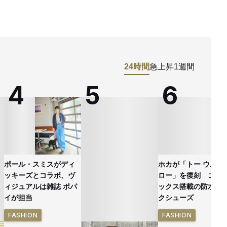
24時間
急上昇
1週間
ポール・スミスがディ
ホカが「トー ウルト
ッキーズとコラボ、ヴ
ロー」を復刻 ゴア
ィジュアルは雑誌 ポパ
ックス搭載の防水ハ
イが担当
クシューズ
FASHION
FASHION