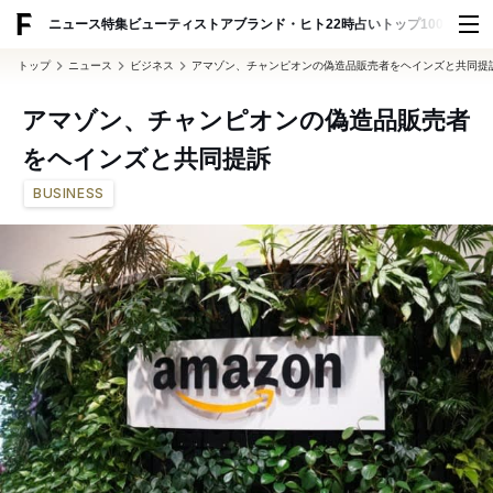
ADVERTISING
ニュース
特集
ビューティ
ストア
ブランド・ヒト
22時占い
トップ100
スナッ
トップ
ニュース
ビジネス
アマゾン、チャンピオンの偽造品販売者をヘインズと共同提
アマゾン、チャンピオンの偽造品販売者
をヘインズと共同提訴
BUSINESS