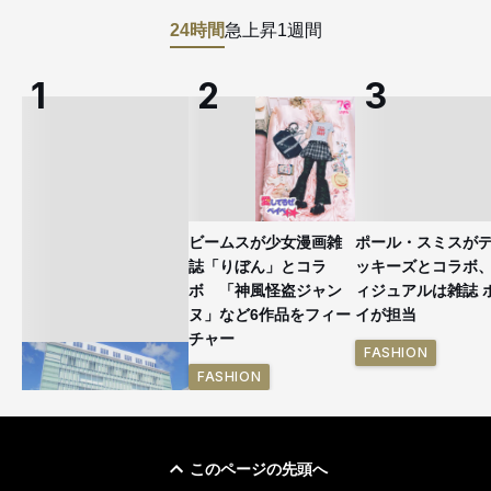
24時間
急上昇
1週間
ビームスが少女漫画雑
ポール・スミスが
誌「りぼん」とコラ
ッキーズとコラボ
ボ 「神風怪盗ジャン
ィジュアルは雑誌 
ヌ」など6作品をフィー
イが担当
チャー
FASHION
FASHION
このページの先頭へ
「ユニクロ 京都」が11