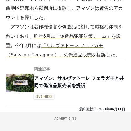
西地区連邦地方裁判所に提訴し、アマゾンは被告のアカ
ウントを停止した。
アマゾンは著作権侵害や偽造品に対して厳格な体制を
敷いており、
昨年6月に「偽造品犯罪対策チーム」を設
置
。今年2月には
「サルヴァトーレ フェラガモ
（Salvatore Ferragamo）」の偽造品販売を提訴
した。
関連記事
アマゾン、サルヴァトーレ フェラガモと共
同で偽造品販売者を提訴
BUSINESS
最終更新日:
2021年06月11日
ADVERTISING