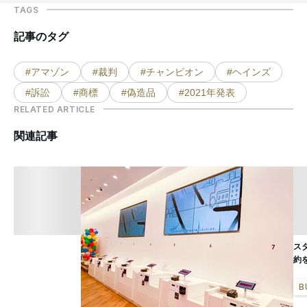
TAGS
記事のタグ
#アマゾン
#裁判
#チャンピオン
#ヘインズ
#訴訟
#商標
#偽造品
#2021年発表
RELATED ARTICLE
関連記事
ス
約
B