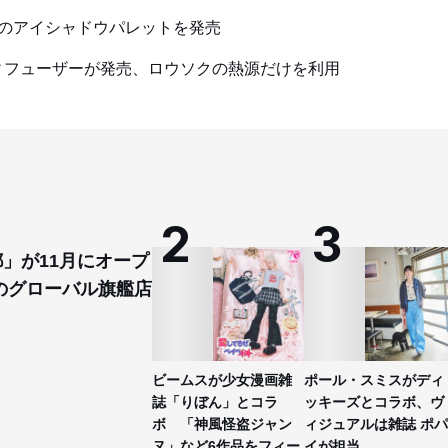
のアイシャドウパレットを発売
ィフューザーが発売、ロウソクの熱源だけを利用
都」が11月にオープ
のグローバル旗艦店
ビームスが少女漫画雑
ポール・スミスがディ
誌「りぼん」とコラ
ッキーズとコラボ、ヴ
ボ 「神風怪盗ジャン
ィジュアルは雑誌 ポパ
ヌ」など6作品をフィー
イが担当