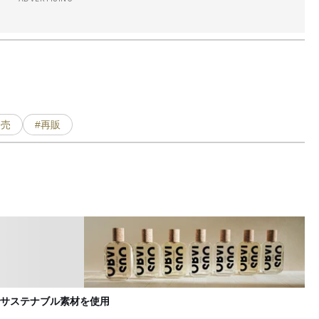
発売
#再販
サステナブル素材を使用
オ