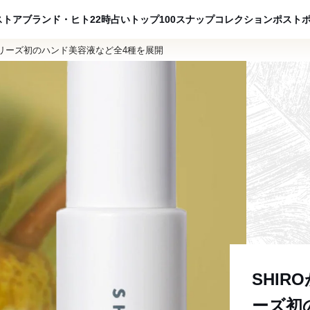
ADVERTISING
ストア
ブランド・ヒト
22時占い
トップ100
スナップ
コレクション
ポスト
シリーズ初のハンド美容液など全4種を展開
SHI
ーズ初