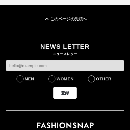
このページの先頭へ
ユニクロ × コントワ
イケアが「都市部で暮
ー・デ・コトニエ新
らす若い世代」に向け
作 コーデュロイジャ
た新作を発売 全13型
NEWS LETTER
ケットなど7型を発売
をラインナップ
ニュースレター
FASHION
LIFESTYLE
MEN
WOMEN
OTHER
登録