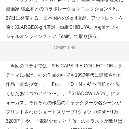
漫画家 桂正和とのコラボレーションコレクションを8月
27日に発売する。日本国内のX-girl店舗、アウトレットを
除くXLARGE/X-girl店舗、calif SHIBUYA、X-girlオフィ
シャルオンラインストア「calif」で取り扱う。
ADVERTISING
今回のコラボでは「90s CAPSULE COLLECTION」を
テーマに掲げ、桂の作品の中でも1990年代に連載された
作品「電影少女」、「I”s」、「D・N・A² 〜何処かで失
くしたあいつのアイツ〜」 、「SHADOW LADY」にフ
ォーカス。それぞれの作品のキャラクターや名シーンが
プリントされたショートスリーブTシャツ（6050〜1万
3200円）や、「電影少女」と「I”s」のイラストが散りば