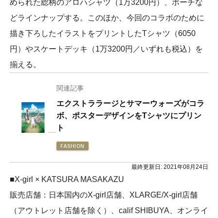
められた総柄のアロハシャツ（1万3200円）、ポーチな
どラインナップする。このほか、今回のコラボのために
描き下ろしたイラストをプリントしたTシャツ（6050
円）やスケートデッキ（1万3200円／いずれも税込）を
揃える。
関連記事
エクストララージとサマーウォーズがコラ
ボ、ポスターデザインをTシャツにプリン
ト
FASHION
最終更新日:
2021年08月24日
■X-girl × KATSURA MASAKAZU
販売店舗：日本国内のX-girl店舗、XLARGE/X-girl店舗
（アウトレット店舗を除く）、calif SHIBUYA、オンライ