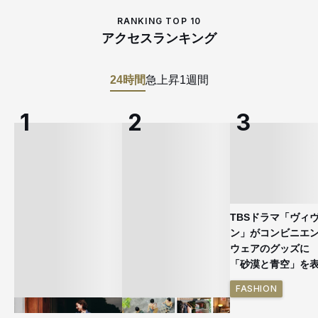
RANKING TOP 10
アクセスランキング
24時間
急上昇
1週間
TBSドラマ「ヴィ
ン」がコンビニエ
ウェアのグッズ
「砂漠と青空」を
FASHION