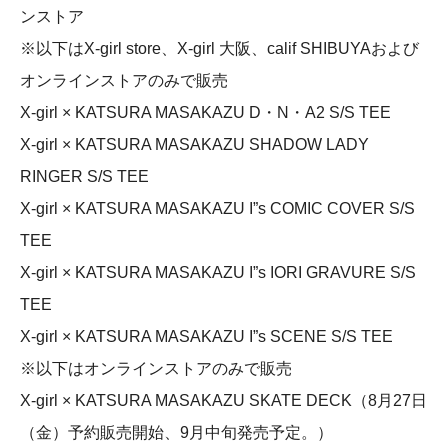
ンストア
※以下はX-girl store、X-girl 大阪、calif SHIBUYAおよび
オンラインストアのみで販売
X-girl × KATSURA MASAKAZU D・N・A2 S/S TEE
X-girl × KATSURA MASAKAZU SHADOW LADY
RINGER S/S TEE
X-girl × KATSURA MASAKAZU I”s COMIC COVER S/S
TEE
X-girl × KATSURA MASAKAZU I”s IORI GRAVURE S/S
TEE
X-girl × KATSURA MASAKAZU I”s SCENE S/S TEE
※以下はオンラインストアのみで販売
X-girl × KATSURA MASAKAZU SKATE DECK（8月27日
（金）予約販売開始、9月中旬発売予定。）