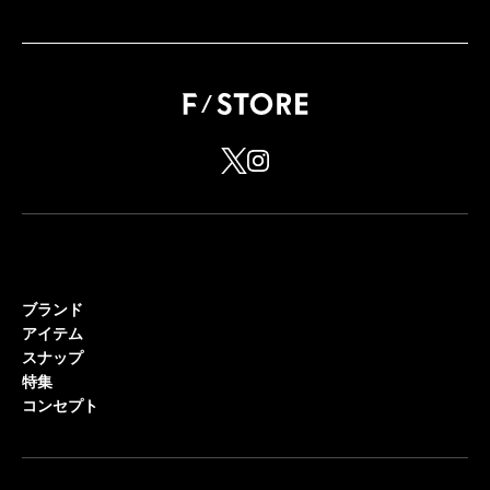
ブランド
アイテム
スナップ
特集
コンセプト