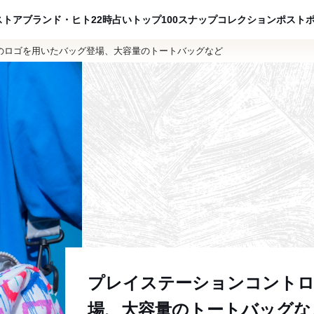
ADVERTISING
ストア
ブランド・ヒト
22時占い
トップ100
スナップ
コレクション
ポスト
のロゴを用いたバッグ登場、大容量のトートバッグなど
プレイステーションコントロ
場、大容量のトートバッグな