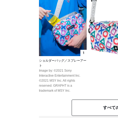
1
ショルダーバッグ／スプレーアー
ト
Image by: ©2021 Sony
Interactive Entertainment Inc.
©2021 MSY Inc. All rights
reserved. GRAPHT is a
trademark of MSY Inc.
すべて