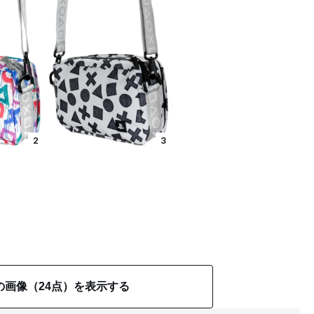
2
3
の画像（24点）を表示する