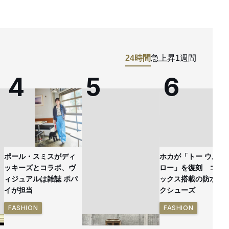
24時間
急上昇
1週間
ポール・スミスがディ
ホカが「トー ウルト
ッキーズとコラボ、ヴ
ロー」を復刻 ゴア
ィジュアルは雑誌 ポパ
ックス搭載の防水ハ
イが担当
クシューズ
FASHION
FASHION