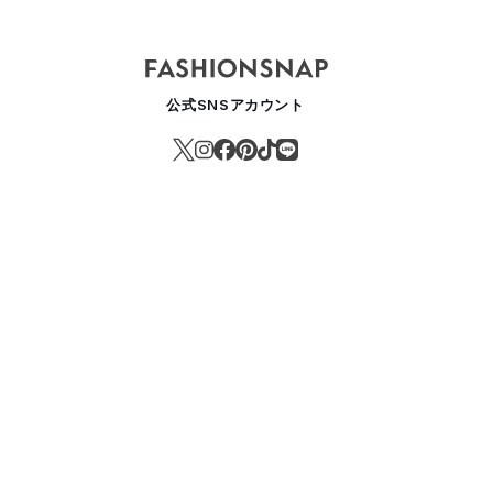
公式SNSアカウント
ンクレール ジーニアスに「HYKE」が初参加 デジタルショーで新作を
ASHION