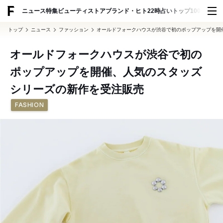
ADVERTISING
ニュース
特集
ビューティ
ストア
ブランド・ヒト
22時占い
トップ100
スナッ
トップ
ニュース
ファッション
オールドフォークハウスが渋谷で初のポップアップを開
オールドフォークハウスが渋谷で初の
ポップアップを開催、人気のスタッズ
シリーズの新作を受注販売
FASHION