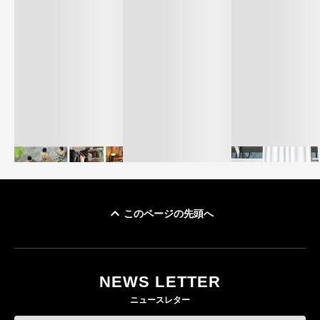
このページの先頭へ
イケアが「都市部で暮
オンワードHD、イ
らす若い世代」に向け
【トップに聞く 2026】
モール熊本に勤務
た新作を発売 全13型
オンワードHD保元道宣
いた従業員3人の死
NEWS LETTER
をラインナップ
社長 「のんびりした
認
ニュースレター
ら先はない」“前進”す
LIFESTYLE
BUSINESS
るための企業戦略