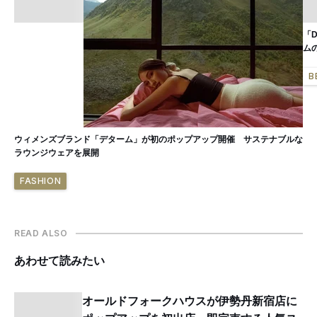
「
ム
B
ウィメンズブランド「デターム」が初のポップアップ開催 サステナブルな
ラウンジウェアを展開
FASHION
READ ALSO
あわせて読みたい
オールドフォークハウスが伊勢丹新宿店に