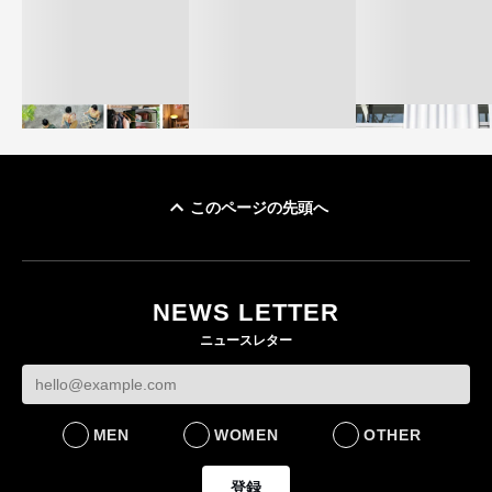
このページの先頭へ
イケアが「都市部で暮
オンワードHD、イ
らす若い世代」に向け
【トップに聞く 2026】
モール熊本に勤務
た新作を発売 全13型
オンワードHD保元道宣
いた従業員3人の死
NEWS LETTER
をラインナップ
社長 「のんびりした
認
ニュースレター
ら先はない」“前進”す
LIFESTYLE
BUSINESS
るための企業戦略
BUSINESS
MEN
WOMEN
OTHER
登録