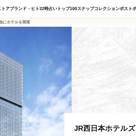
ADVERTISING
ストア
ブランド・ヒト
22時占い
トップ100
スナップ
コレクション
ポスト
地にホテルを開業
JR西日本ホテル