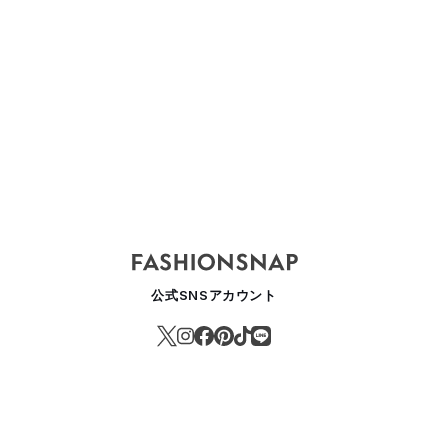
菱地所がジャカルタの大規模ラグジュアリーアウトレットモール事業に参
公式SNSアカウント
USINESS