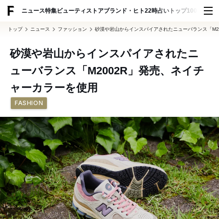
ADVERTISING
ニュース
特集
ビューティ
ストア
ブランド・ヒト
22時占い
トップ100
スナッ
トップ
ニュース
ファッション
砂漠や岩山からインスパイアされたニューバランス「M2
砂漠や岩山からインスパイアされたニ
ューバランス「M2002R」発売、ネイチ
ャーカラーを使用
FASHION