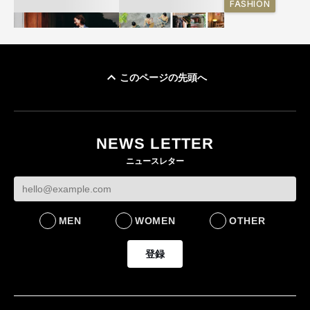
FASHION
このページの先頭へ
ユニクロ × コントワ
イケアが「都市部で暮
ー・デ・コトニエ新
らす若い世代」に向け
作 コーデュロイジャ
た新作を発売 全13型
NEWS LETTER
ケットなど7型を発売
をラインナップ
ニュースレター
FASHION
LIFESTYLE
MEN
WOMEN
OTHER
登録