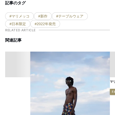
記事のタグ
#マリメッコ
#新作
#テーブルウェア
#日本限定
#2022年発売
RELATED ARTICLE
関連記事
マ
F