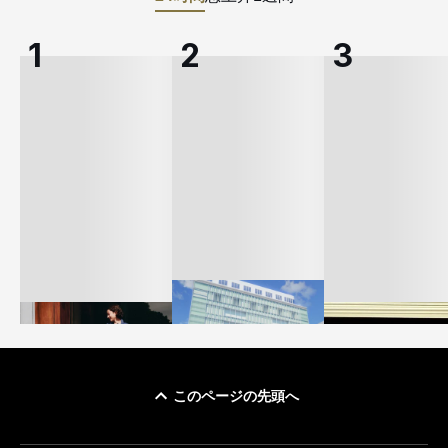
このページの先頭へ
「ユニクロ 京都」が11
ユニクロ × コントワ
月にオープン 国内5店
ゴールドウイン、2