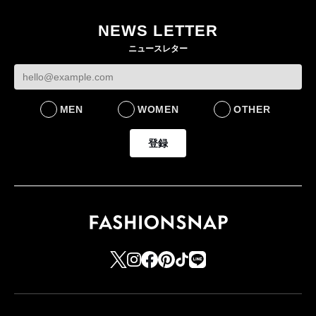
ー・デ・コトニエ新
目のグローバル旗艦店
4〜6月期の営業利
作 コーデュロイジャ
82%減 ザ・ノー
NEWS LETTER
FASHION
ケットなど7型を発売
フェイスで卸が苦
ニュースレター
FASHION
BUSINESS
MEN
WOMEN
OTHER
登録