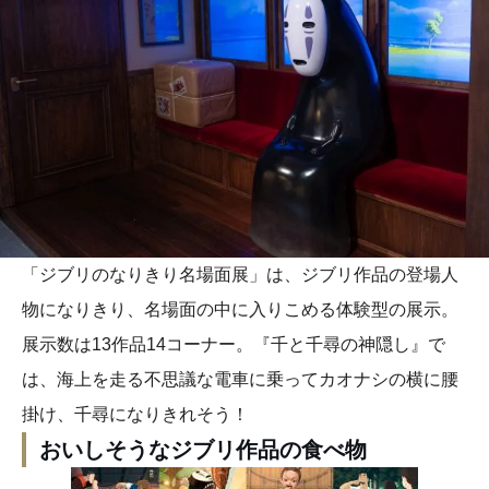
「ジブリのなりきり名場面展」は、ジブリ作品の登場人
物になりきり、名場面の中に入りこめる体験型の展示。
展示数は13作品14コーナー。『千と千尋の神隠し』で
は、海上を走る不思議な電車に乗ってカオナシの横に腰
掛け、千尋になりきれそう！
おいしそうなジブリ作品の食べ物