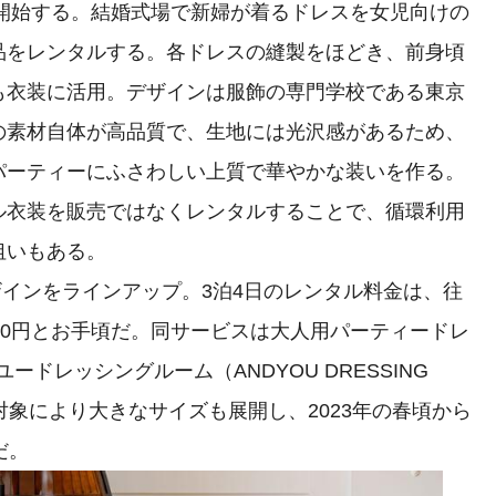
ら開始する。結婚式場で新婦が着るドレスを女児向けの
品をレンタルする。各ドレスの縫製をほどき、前身頃
も衣装に活用。デザインは服飾の専門学校である東京
の素材自体が高品質で、生地には光沢感があるため、
パーティーにふさわしい上質で華やかな装いを作る。
ル衣装を販売ではなくレンタルすることで、循環利用
狙いもある。
デザインをラインアップ。3泊4日のレンタル料金は、往
00円とお手頃だ。同サービスは大人用パーティードレ
ドレッシングルーム（ANDYOU DRESSING
対象により大きなサイズも展開し、2023年の春頃から
だ。