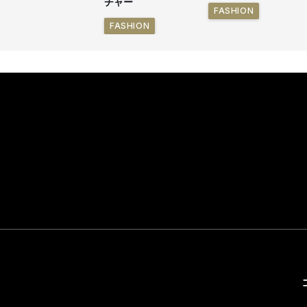
チャー
FASHION
FASHION