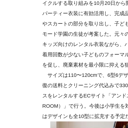
イクルする取り組みを10月20日か
パーティー衣装に有効活用し、完成
やスカートの部分を取り出し、子ど
モード学園の生徒が考案した。元々
キッズ向けのレンタル衣装ながら、
着用回数が少ない子どものフォーマ
を促し、廃棄素材を最小限に抑える
サイズは110〜120cmで、6型6
復の送料とクリーニング代込みで33
スをレンタルするECサイト「アンドユー
ROOM）」で行う。今後は小学生を
はデザインも全10型に拡充する予定