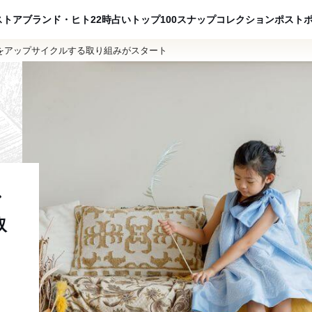
ADVERTISING
ストア
ブランド・ヒト
22時占い
トップ100
スナップ
コレクション
ポスト
をアップサイクルする取り組みがスタート
ン
取