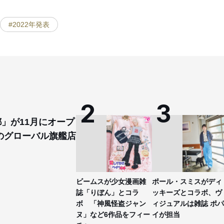
#2022年発表
都」が11月にオープ
のグローバル旗艦店
ビームスが少女漫画雑
ポール・スミスがディ
誌「りぼん」とコラ
ッキーズとコラボ、ヴ
ボ 「神風怪盗ジャン
ィジュアルは雑誌 ポパ
ヌ」など6作品をフィー
イが担当