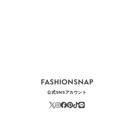
ゾン マルジェラがリーボックとのコラボ新作発売、ポンプフューリーを
公式SNSアカウント
ASHION