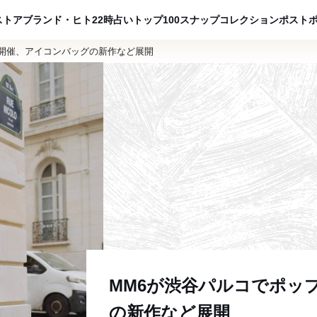
ADVERTISING
ストア
ブランド・ヒト
22時占い
トップ100
スナップ
コレクション
ポスト
を開催、アイコンバッグの新作など展開
MM6が渋谷パルコでポッ
の新作など展開