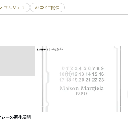
ン マルジェラ
#2022年開催
メ
F
クシーの新作展開