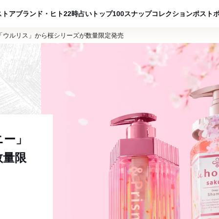
ADVERTISING
ストア
ブランド・ヒト
22時占い
トップ100
スナップ
コレクション
ポスト
「ウルリス」から桜シリーズが数量限定発売
ニー」
数量限