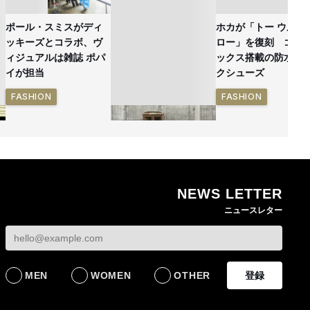
ポール・スミスがディ
ホカが「トー ウルト
ッキーズとコラボ、ヴ
ロー」を復刻 ゴア
ィジュアルは雑誌 ポパ
ックス搭載の防水ハ
イが担当
クシューズ
FASHION
FASHION
NEWS LETTER
無印良品の古家具シリ
ニュースレター
ーズ新作 インドの家
具を再生した一点物を
発売
LIFESTYLE
MEN
WOMEN
OTHER
登録