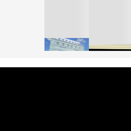
「ユニクロ 京都」が11
月にオープン 国内5店
ゴールドウイン、26年
目のグローバル旗艦店
4〜6月期の営業利益
82%減 ザ・ノース・
FASHION
フェイスで卸が苦戦
BUSINESS