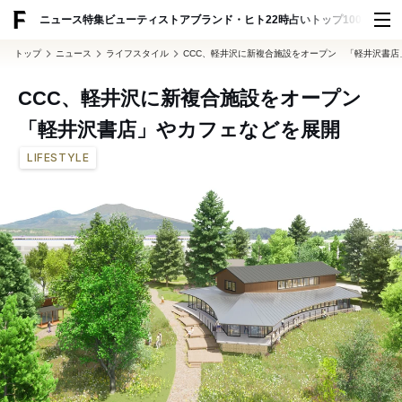
ADVERTISING
ニュース
特集
ビューティ
ストア
ブランド・ヒト
22時占い
トップ100
スナッ
トップ
ニュース
ライフスタイル
CCC、軽井沢に新複合施設をオープン 「軽井沢書店
CCC、軽井沢に新複合施設をオープン
「軽井沢書店」やカフェなどを展開
LIFESTYLE