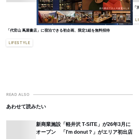
「
L
「代官山 蔦屋書店」に宿泊できる初企画、限定1組を無料招待
LIFESTYLE
READ ALSO
あわせて読みたい
新商業施設「軽井沢 T-SITE」が26年3月に
オープン 「I'm donut？」がエリア初出店