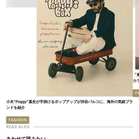
「
カ
F
小木"Poggy"基史が手掛けるポップアップが渋谷パルコに、海外の気鋭ブラ
ンドを紹介
FASHION
READ ALSO
あわせて読みたい