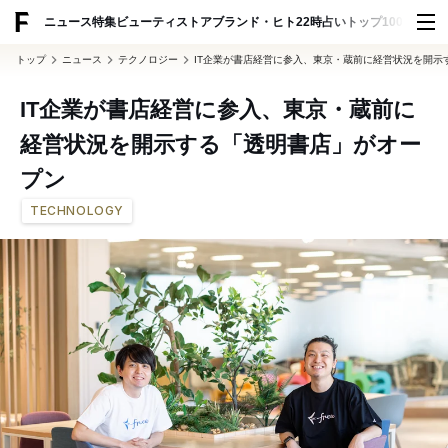
ADVERTISING
ニュース
特集
ビューティ
ストア
ブランド・ヒト
22時占い
トップ100
スナッ
トップ
ニュース
テクノロジー
IT企業が書店経営に参入、東京・蔵前に経営状況を開示
IT企業が書店経営に参入、東京・蔵前に
経営状況を開示する「透明書店」がオー
プン
TECHNOLOGY