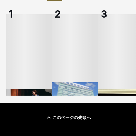
このページの先頭へ
「ユニクロ 京都」が11
ユニクロ × コントワ
月にオープン 国内5店
ゴールドウイン、2
ー・デ・コトニエ新
目のグローバル旗艦店
4〜6月期の営業利