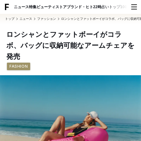
ADVERTISING
ニュース
特集
ビューティ
ストア
ブランド・ヒト
22時占い
トップ100
スナッ
トップ
ニュース
ファッション
ロンシャンとファットボーイがコラボ、バッグに収納可
ロンシャンとファットボーイがコラ
ボ、バッグに収納可能なアームチェアを
発売
FASHION