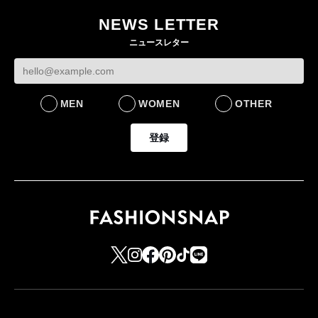
作 コーデュロイジャ
82%減 ザ・ノー
NEWS LETTER
FASHION
ケットなど7型を発売
フェイスで卸が苦
ニュースレター
FASHION
BUSINESS
MEN
WOMEN
OTHER
登録