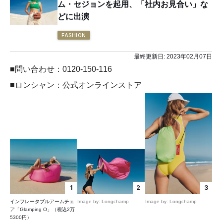
ム・セジョンを起用、「社内お見合い」な
どに出演
FASHION
最終更新日:
2023年02月07日
■問い合わせ：0120-150-116
■ロンシャン：公式オンラインストア
1
2
3
インフレータブルアームチェ
Image by: Longchamp
Image by: Longchamp
ア「Glamping O」（税込2万
5300円）