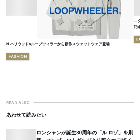
ニ
記
F
N.ハリウッド×ループウィラーから新作スウェットウェア登場
FASHION
READ ALSO
あわせて読みたい
ロンシャンが誕生30周年の「ル ロゾ」を刷