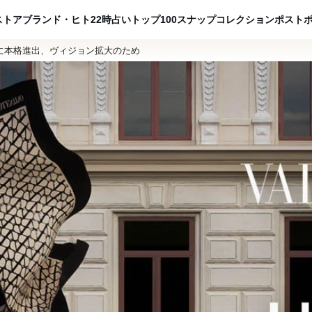
ADVERTISING
ストア
ブランド・ヒト
22時占い
トップ100
スナップ
コレクション
ポスト
に本格進出、ヴィジョン拡大のため