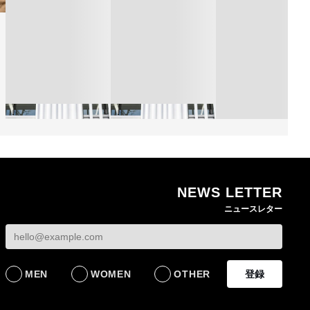
NEWS LETTER
熊本地震で従業員3人が
オンワードHDが緊急時
ニュースレター
死亡したオンワード
の対策を発表 従業員
【トップに聞く 202
HD 被災経緯を書面で
に貴重品の常時携行を
オンワードHD保元道
発表
義務付け
社長 「のんびりし
ら先はない」“前進”
BUSINESS
BUSINESS
るための企業戦略
MEN
WOMEN
OTHER
登録
BUSINESS