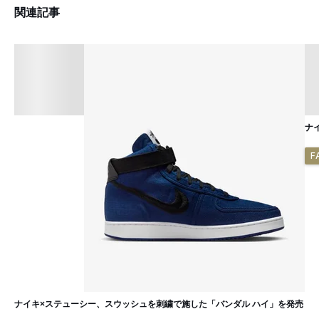
関連記事
ナ
F
ナイキ×ステューシー、スウッシュを刺繍で施した「バンダル ハイ」を発売