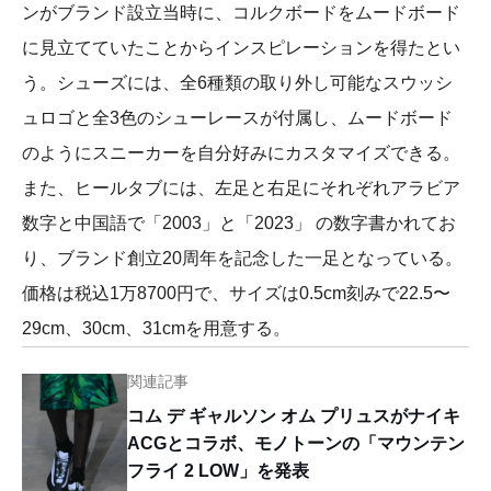
ンがブランド設立当時に、コルクボードをムードボード
に見立てていたことからインスピレーションを得たとい
う。シューズには、全6種類の取り外し可能なスウッシ
ュロゴと全3色のシューレースが付属し、ムードボード
のようにスニーカーを自分好みにカスタマイズできる。
また、ヒールタブには、左足と右足にそれぞれアラビア
数字と中国語で「2003」と「2023」 の数字書かれてお
り、ブランド創立20周年を記念した一足となっている。
価格は税込1万8700円で、サイズは0.5cm刻みで22.5〜
29cm、30cm、31cmを用意する。
関連記事
コム デ ギャルソン オム プリュスがナイキ
ACGとコラボ、モノトーンの「マウンテン
フライ 2 LOW」を発表