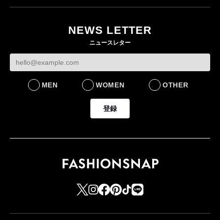
イケアが「都市部で暮
オンワードHD、イ
らす若い世代」に向け
【トップに聞く 2026】
モール熊本に勤務
た新作を発売 全13型
オンワードHD保元道宣
いた従業員3人の死
NEWS LETTER
をラインナップ
社長 「のんびりした
認
ニュースレター
ら先はない」“前進”す
LIFESTYLE
BUSINESS
るための企業戦略
BUSINESS
MEN
WOMEN
OTHER
登録