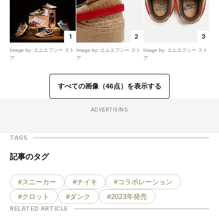
1
2
3
Image by: エムエフシー スト
Image by: エムエフシー スト
Image by: エムエフシー スト
ア
ア
ア
すべての画像（46点）を表示する
ADVERTISING
TAGS
記事のタグ
#スニーカー
#ナイキ
#コラボレーション
#クロット
#ダンク
#2023年発売
RELATED ARTICLE