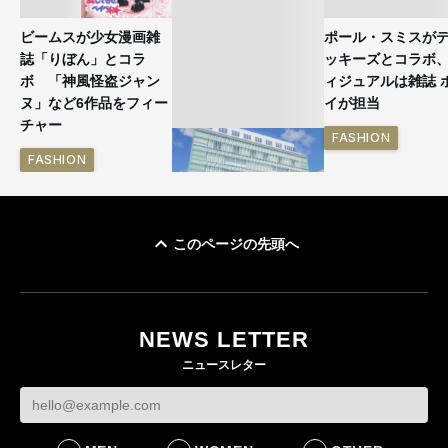
ビームスが少女漫画雑
ポール・スミスが
誌「りぼん」とコラ
ッキーズとコラボ
ボ 「神風怪盗ジャン
ィジュアルは雑誌 
ヌ」など6作品をフィー
イが担当
チャー
FASHION
FASHION
このページの先頭へ
「ユニクロ 京都」が11
月にオープン 国内5店
目のグローバル旗艦店
NEWS LETTER
FASHION
ニュースレター