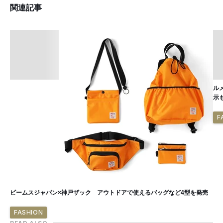
関連記事
ル
示
F
ビームスジャパン×神戸ザック アウトドアで使えるバッグなど4型を発売
FASHION