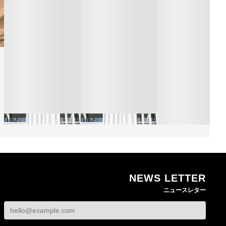
NEWS LETTER
熊本地震で従業員3人が
オンワードHDが緊急時
ニュースレター
死亡したオンワード
の対策を発表 従業員
【トップに聞く 202
HD 被災経緯を書面で
に貴重品の常時携行を
オンワードHD保元道
発表
義務付け
社長 「のんびりし
ら先はない」“前進”