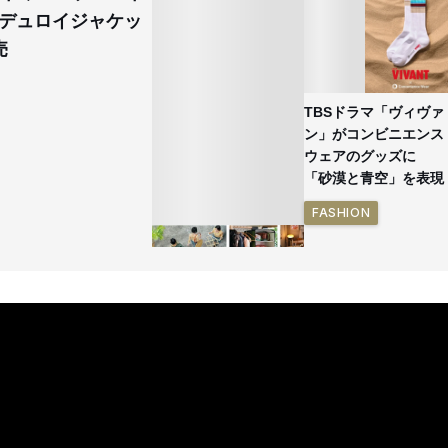
デュロイジャケッ
売
TBSドラマ「ヴィヴァ
ン」がコンビニエンス
ウェアのグッズに
「砂漠と青空」を表現
FASHION
イケアが「都市部で暮
らす若い世代」に向け
た新作を発売 全13型
をラインナップ