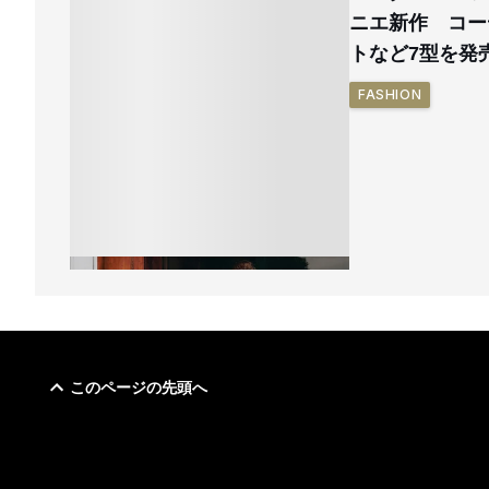
ニエ新作 コー
トなど7型を発
FASHION
このページの先頭へ