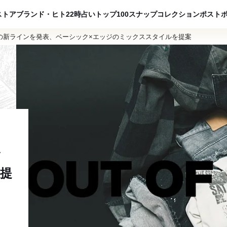
ADVERTISING
ストア
ブランド・ヒト
22時占い
トップ100
スナップ
コレクション
ポスト
の新ラインを発表、ベーシック×エッジのミックススタイルを提案
ッ
提