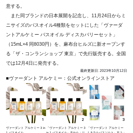
意する。
また同ブランドの日本展開を記念し、11月24日からミ
ニサイズのバスオイル4種類をセットにした「ヴァーダ
ントアルケミー バスオイル ディスカバリーセット」
（15mL×4 同8030円）を、麻布台ヒルズに新オープンす
る「ザ・コンランショップ 東京」で先行販売する。全国
では12月4日に発売する。
最終更新日:
2023年10月12日
■ヴァーダント アルケミー：公式オンラインストア
1
2
3
ヴァーダント アルケミー 3 in
「ヴァーダント アルケミー 3
「ヴァーダント アルケミー
1 バスオイル
in 1 バスオイル」左から：リ
ミネラルバスソルト」左上：