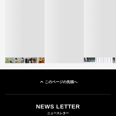
このページの先頭へ
イケアが「都市部で暮
オンワードHD、イ
らす若い世代」に向け
【トップに聞く 2026】
モール熊本に勤務
た新作を発売 全13型
オンワードHD保元道宣
いた従業員3人の死
NEWS LETTER
をラインナップ
社長 「のんびりした
認
ニュースレター
ら先はない」“前進”す