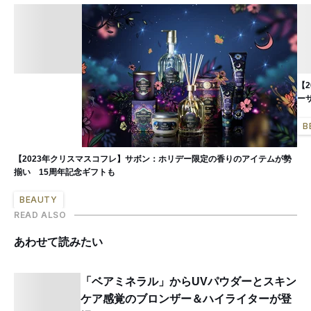
【
ー
B
【2023年クリスマスコフレ】サボン：ホリデー限定の香りのアイテムが勢
揃い 15周年記念ギフトも
BEAUTY
READ ALSO
あわせて読みたい
「ベアミネラル」からUVパウダーとスキン
ケア感覚のブロンザー＆ハイライターが登