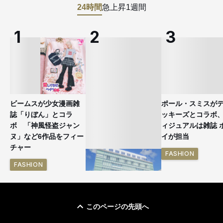
24時間
急上昇
1週間
ビームスが少女漫画雑
ポール・スミスが
誌「りぼん」とコラ
ッキーズとコラボ
ボ 「神風怪盗ジャン
ィジュアルは雑誌 
ヌ」など6作品をフィー
イが担当
チャー
FASHION
FASHION
このページの先頭へ
「ユニクロ 京都」が11