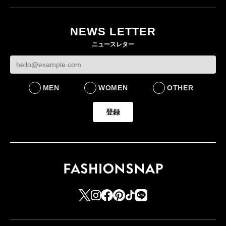
月にオープン 国内5店
目のグローバル旗艦店
NEWS LETTER
FASHION
ニュースレター
MEN
WOMEN
OTHER
登録