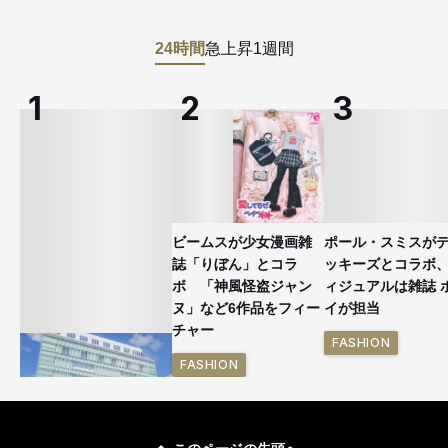
24時間
急上昇
1週間
ビームスが少女漫画雑
ポール・スミスが
誌「りぼん」とコラ
ッキーズとコラボ
ボ 「神風怪盗ジャン
ィジュアルは雑誌 
ヌ」など6作品をフィー
イが担当
チャー
FASHION
FASHION