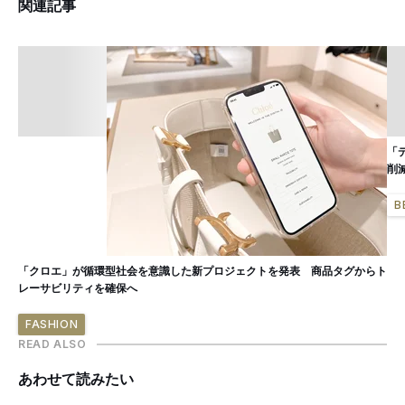
関連記事
「
削
B
「クロエ」が循環型社会を意識した新プロジェクトを発表 商品タグからト
レーサビリティを確保へ
FASHION
READ ALSO
あわせて読みたい