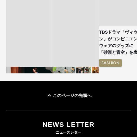
TBSドラマ「ヴィ
ン」がコンビニエ
ウェアのグッズ
「砂漠と青空」を
FASHION
このページの先頭へ
ユニクロ × コントワ
イケアが「都市部で暮
ー・デ・コトニエ新
らす若い世代」に向け
作 コーデュロイジャ
た新作を発売 全13型
NEWS LETTER
ケットなど7型を発売
をラインナップ
ニュースレター