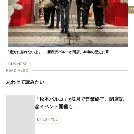
F
「絶対に忘れないよ」──新所沢パルコが閉店、40年の歴史に幕
BUSINESS
READ ALSO
あわせて読みたい
「松本パルコ」が2月で営業終了、閉店記
念イベント開催も
LIFESTYLE