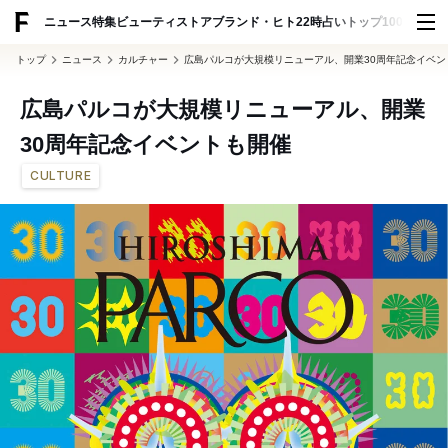
ADVERTISING
ニュース
特集
ビューティ
ストア
ブランド・ヒト
22時占い
トップ100
スナッ
トップ
ニュース
カルチャー
広島パルコが大規模リニューアル、開業30周年記念イベン
広島パルコが大規模リニューアル、開業
30周年記念イベントも開催
CULTURE