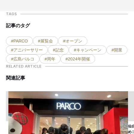
TAGS
記事のタグ
#PARCO
#展覧会
#オープン
#アニバーサリー
#記念
#キャンペーン
#開業
#広島パルコ
#周年
#2024年開催
RELATED ARTICLE
関連記事
仙
め