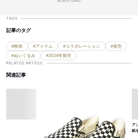
ADVERTISING
TAGS
記事のタグ
#映画
#アイテム
#コラボレーション
#発売
#ぬいぐるみ
#2024年発売
RELATED ARTICLE
関連記事
ア
紙