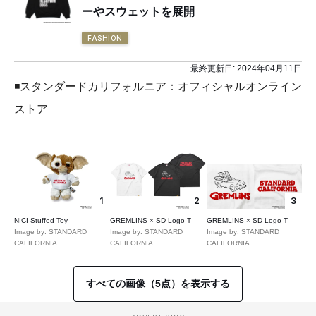
ーやスウェットを展開
FASHION
最終更新日:
2024年04月11日
◾️スタンダードカリフォルニア：オフィシャルオンライン
ストア
1
2
3
NICI Stuffed Toy
GREMLINS × SD Logo T
GREMLINS × SD Logo T
Image by: STANDARD
Image by: STANDARD
Image by: STANDARD
CALIFORNIA
CALIFORNIA
CALIFORNIA
すべての画像（5点）を表示する