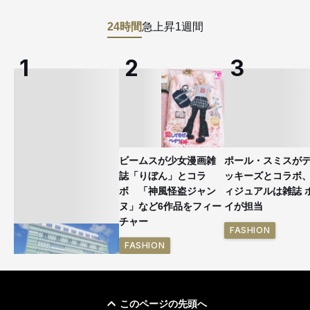
24時間
急上昇
1週間
ビームスが少女漫画雑
ポール・スミスが
誌「りぼん」とコラ
ッキーズとコラボ
ボ 「神風怪盗ジャン
ィジュアルは雑誌 
ヌ」など6作品をフィー
イが担当
チャー
FASHION
FASHION
このページの先頭へ