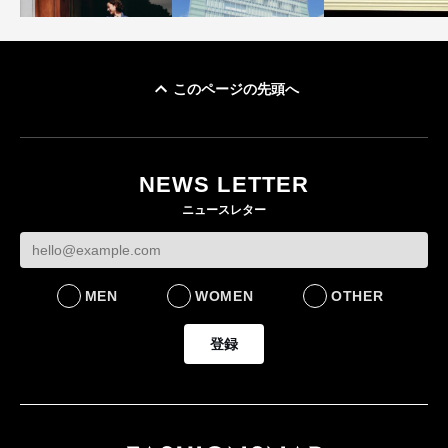
このページの先頭へ
「ユニクロ 京都」が11
ユニクロ × コントワ
月にオープン 国内5店
ゴールドウイン、2
ー・デ・コトニエ新
目のグローバル旗艦店
4〜6月期の営業利
作 コーデュロイジャ
82%減 ザ・ノー
NEWS LETTER
FASHION
ケットなど7型を発売
フェイスで卸が苦
ニュースレター
FASHION
BUSINESS
MEN
WOMEN
OTHER
登録