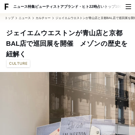
ADVERTISING
ニュース
特集
ビューティ
ストア
ブランド・ヒト
22時占い
トップ100
スナッ
トップ
ニュース
カルチャー
ジェイエムウエストンが青山店と京都BAL店で巡回展を開
ジェイエムウエストンが青山店と京都
BAL店で巡回展を開催 メゾンの歴史を
紐解く
CULTURE