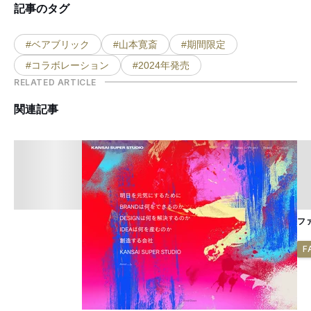
記事のタグ
#ベアブリック
#山本寛斎
#期間限定
#コラボレーション
#2024年発売
RELATED ARTICLE
関連記事
フ
F