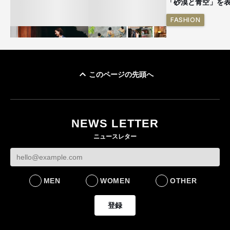
「砂漠と青空」を
FASHION
このページの先頭へ
ユニクロ × コントワ
イケアが「都市部で暮
ー・デ・コトニエ新
らす若い世代」に向け
作 コーデュロイジャ
た新作を発売 全13型
NEWS LETTER
ケットなど7型を発売
をラインナップ
ニュースレター
FASHION
LIFESTYLE
MEN
WOMEN
OTHER
登録