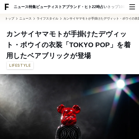
ADVERTISING
ニュース
特集
ビューティ
ストア
ブランド・ヒト
22時占い
トップ100
スナッ
トップ
ニュース
ライフスタイル
カンサイヤマモトが手掛けたデヴィット・ボウイの衣装
カンサイヤマモトが手掛けたデヴィッ
ト・ボウイの衣装「TOKYO POP」を着
用したベアブリックが登場
LIFESTYLE