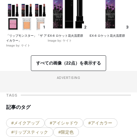
1
2
3
「リップモンスター」「ザ ア
EX-6 ロケット花火流星群
EX-6 ロケット花火流星群
イカラー」
Image by: ケイト
Image by: ケイト
すべての画像（22点）を表示する
ADVERTISING
TAGS
記事のタグ
#メイクアップ
#アイシャドウ
#アイカラー
#リップスティック
#限定色