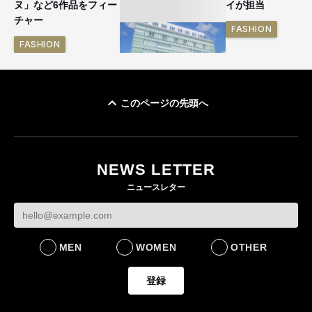
ヌ」など6作品をフィー
イが担当
チャー
FASHION
FASHION
このページの先頭へ
「ユニクロ 京都」が11
月にオープン 国内5店
目のグローバル旗艦店
NEWS LETTER
FASHION
ニュースレター
MEN
WOMEN
OTHER
登録