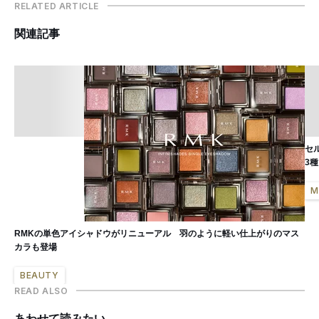
RELATED ARTICLE
関連記事
セ
3
M
RMKの単色アイシャドウがリニューアル 羽のように軽い仕上がりのマス
カラも登場
BEAUTY
READ ALSO
あわせて読みたい