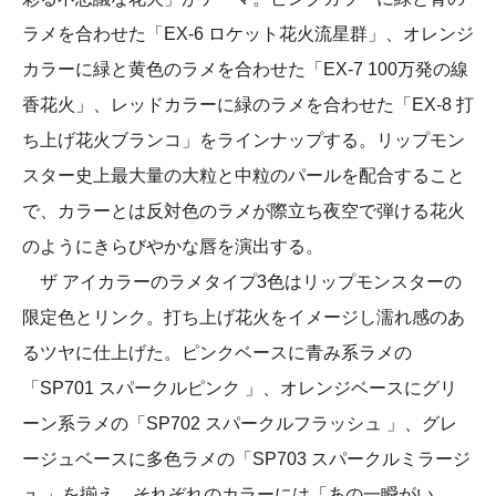
ラメを合わせた「EX-6 ロケット花火流星群」、オレンジ
カラーに緑と黄色のラメを合わせた「EX-7 100万発の線
香花火」、レッドカラーに緑のラメを合わせた「EX-8 打
ち上げ花火ブランコ」をラインナップする。リップモン
スター史上最大量の大粒と中粒のパールを配合すること
で、カラーとは反対色のラメが際立ち夜空で弾ける花火
のようにきらびやかな唇を演出する。
ザ アイカラーのラメタイプ3色はリップモンスターの
限定色とリンク。打ち上げ花火をイメージし濡れ感のあ
るツヤに仕上げた。ピンクベースに青み系ラメの
「SP701 スパークルピンク 」、オレンジベースにグリ
ーン系ラメの「SP702 スパークルフラッシュ 」、グレ
ージュベースに多色ラメの「SP703 スパークルミラージ
ュ 」を揃え、それぞれのカラーには「あの一瞬がい