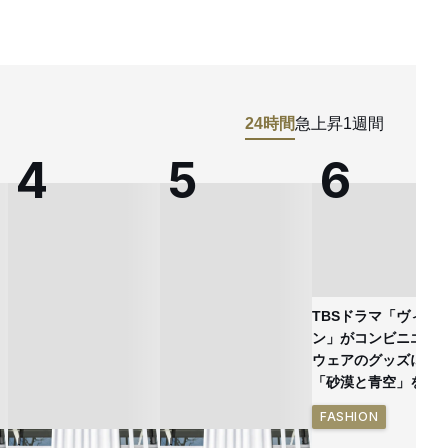
24時間
急上昇
1週間
TBSドラマ「ヴィヴ
ン」がコンビニエン
ウェアのグッズに
「砂漠と青空」を表
FASHION