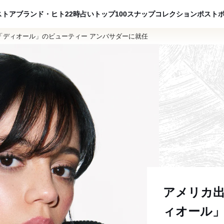
ADVERTISING
ストア
ブランド・ヒト
22時占い
トップ100
スナップ
コレクション
ポスト
「ディオール」のビューティー アンバサダーに就任
アメリカ
ィオール」