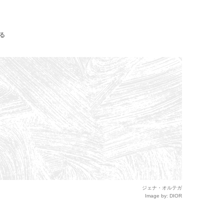
る
ジェナ・オルテガ
Image by: DIOR