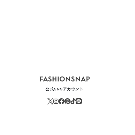
ィオールの洗顔フォームが進化して登場 ナイアシンアミド配合の新処
EAUTY
公式SNSアカウント