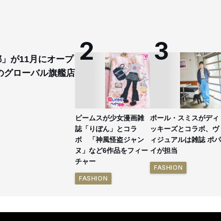
都」が11月にオープ
のグローバル旗艦店
ビームスが少女漫画雑
ポール・スミスがディ
誌「りぼん」とコラ
ッキーズとコラボ、ヴ
ボ 「神風怪盗ジャン
ィジュアルは雑誌 ポパ
ヌ」など6作品をフィー
イが担当
チャー
FASHION
FASHION