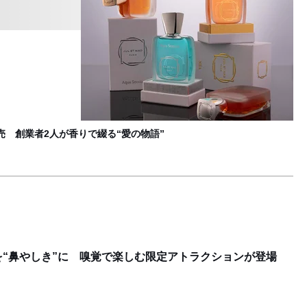
「
B
売 創業者2人が香りで綴る“愛の物語”
“鼻やしき”に 嗅覚で楽しむ限定アトラクションが登場