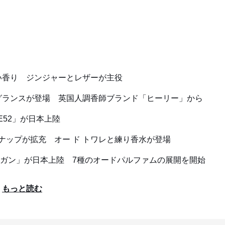
い香り ジンジャーとレザーが主役
グランスが登場 英国人調香師ブランド「ヒーリー」から
E52」が日本上陸
ナップが拡充 オー ド トワレと練り香水が登場
ア ガン」が日本上陸 7種のオードパルファムの展開を開始
もっと読む