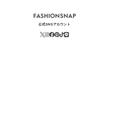
ノーズショップ」が嗅覚と味覚の融合を楽しむバーをオープン 渋谷の
公式SNSアカウント
EAUTY