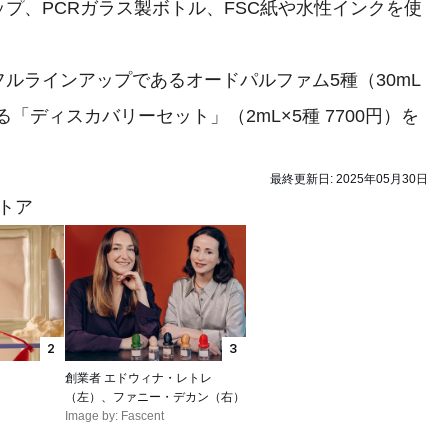
プ、PCRガラス製ボトル、FSC紙や水性インクを使
ラインアップであるオードパルファム5種（30mL
る「ディスカバリーセット」（2mL×5種 7700円）を
最終更新日:
2025年05月30日
トア
2
3
創業者 エドウィナ・レトレ
（左）、ファニー・デカン（右）
Image by: Fascent