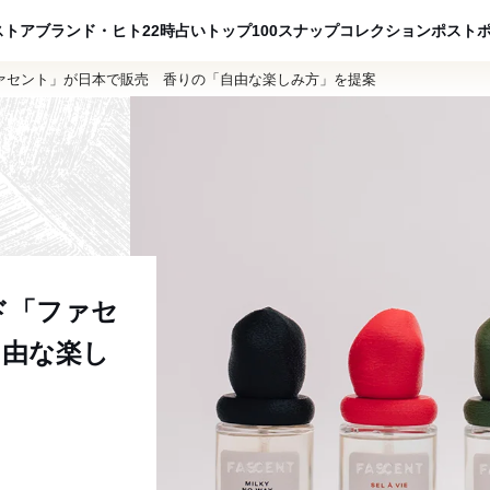
ADVERTISING
ストア
ブランド・ヒト
22時占い
トップ100
スナップ
コレクション
ポスト
ァセント」が日本で販売 香りの「自由な楽しみ方」を提案
ド「ファセ
自由な楽し